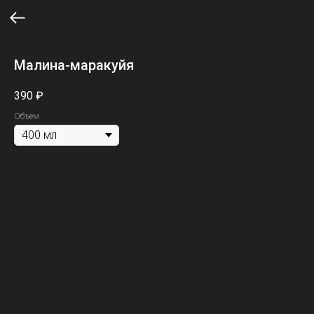
Малина-маракуйя
390
₽
Объем