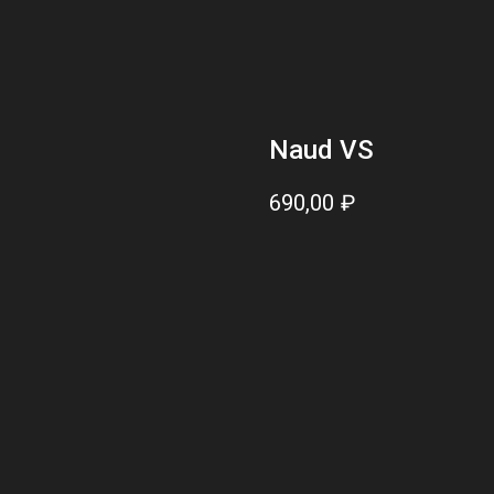
Naud VS
690,00
₽